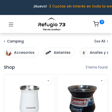
¡Nuevo!
3 Cuotas sin Interés en toda la we
0
Camping
See All
Accesorios
Aislantes
Anafes y ca
Shop
3 items found.
Ivo · Refugio 73
● En línea