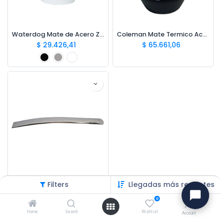
Waterdog Mate de Acero Zoilo
Coleman Mate Termico Acero Inox.
$
29.426,41
$
65.661,06
Coleman Bombilla de Acero 17CM
Filters
Llegadas más recientes
$
4.646,40
0
Home
Search
Wishlist
Account