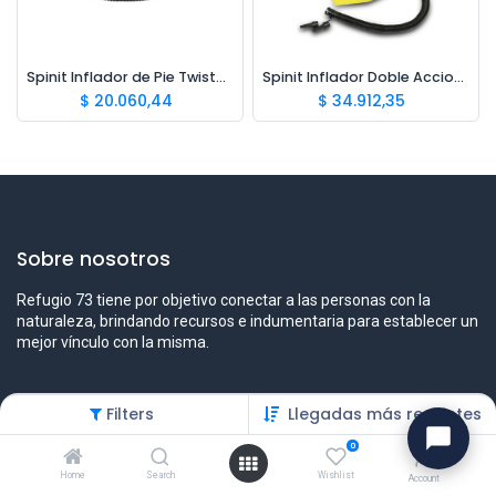
Spinit Inflador de Pie Twister 3000
Spinit Inflador Doble Accion 2 Lts
$
20.060,44
$
34.912,35
Sobre nosotros
Refugio 73 tiene por objetivo conectar a las personas con la
naturaleza, brindando recursos e indumentaria para establecer un
mejor vínculo con la misma.
Filters
Llegadas más recientes
Contáctenos
0
Contáctenos
Home
Search
Wishlist
Account