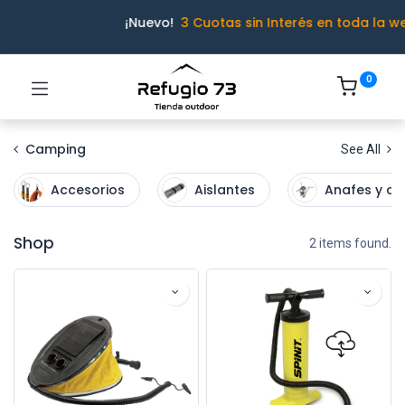
¡Nuevo!
3 Cuotas sin Interés en toda la w
0
Camping
See All
Accesorios
Aislantes
Anafes y ca
Shop
2 items found.
Ivo · Refugio 73
● En línea