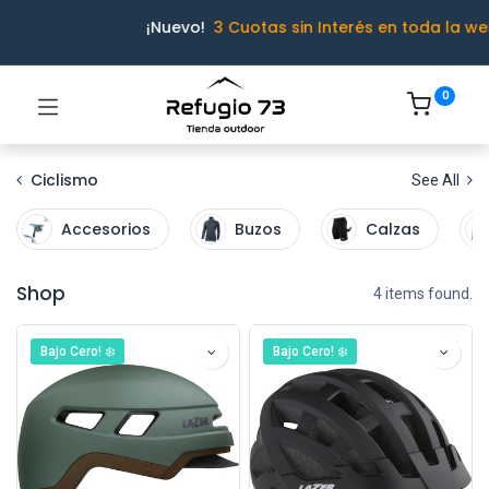
¡Nuevo!
3 Cuotas sin Interés en toda la we
0
Ciclismo
See All
Accesorios
Buzos
Calzas
Shop
4 items found.
Bajo Cero! ❄️
Bajo Cero! ❄️
Ivo · Refugio 73
● En línea