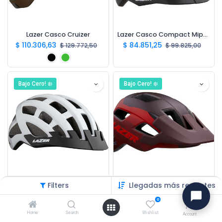
Lazer Casco Cruizer
Lazer Casco Compact Mips DLX
$
110.306,63
$
84.851,25
$
129.772,50
$
99.825,00
Bajo Cero! ❄️
Bajo Cero! ❄️
Lazer Casco Compact
Lazer Casco Chiru Matte
Filters
Llegadas más recientes
$
48.704,62
$
93.336,38
$
57.299,55
$
109.807,50
0
Home
Search
Wishlist
Account