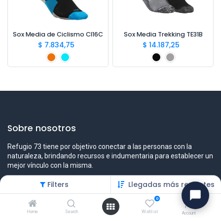
Sox Media de Ciclismo CI16C
Sox Media Trekking TE31B
$
7.834,75
$
14.187,25
Sobre nosotros
Refugio 73 tiene por objetivo conectar a las personas con la
naturaleza, brindando recursos e indumentaria para establecer un
mejor vínculo con la misma.
Filters
Llegadas más recientes
0
Contáctenos
Home
Search
Wishlist
Account