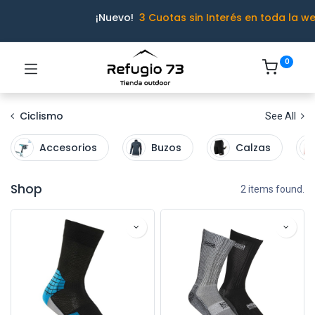
¡Nuevo!
3 Cuotas sin Interés en toda la w
0
Ciclismo
See All
Accesorios
Buzos
Calzas
Shop
2 items found.
Ivo · Refugio 73
● En línea