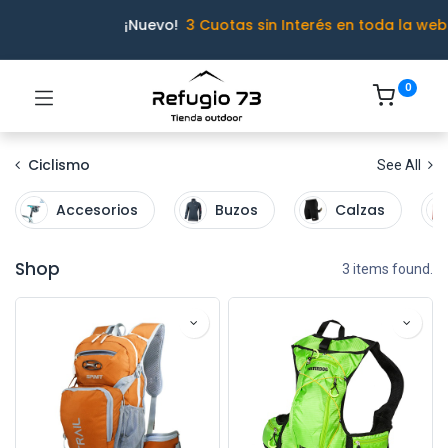
¡Nuevo!
3 Cuotas sin Interés en toda la web
0
Ciclismo
See All
Accesorios
Buzos
Calzas
Shop
3 items found.
Ivo · Refugio 73
● En línea