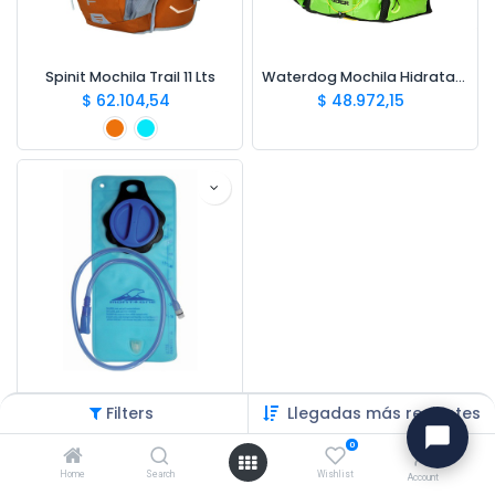
Spinit Mochila Trail 11 Lts
Waterdog Mochila Hidratación Rider 10 Lts
$
62.104,54
$
48.972,15
Montagne Waterbag 2,0 Lts New
Filters
Llegadas más recientes
$
48.652,25
0
Home
Search
Wishlist
Account